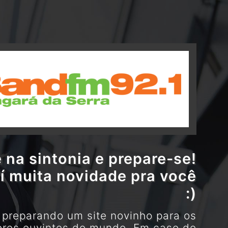
 na sintonia e prepare-se!
í muita novidade pra você
:)
preparando um site novinho para os
res ouvintes do mundo. Em caso de