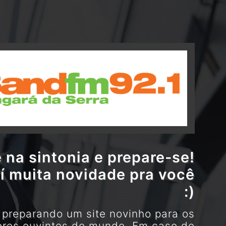
 na sintonia e prepare-se!
í muita novidade pra você
:)
preparando um site novinho para os
res ouvintes do mundo. Em caso de