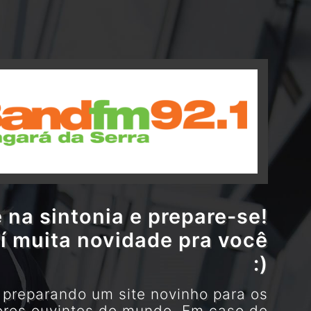
 na sintonia e prepare-se!
í muita novidade pra você
:)
preparando um site novinho para os
res ouvintes do mundo. Em caso de