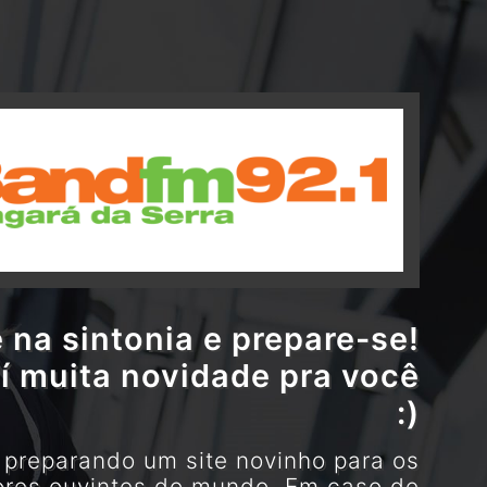
 na sintonia e prepare-se!
í muita novidade pra você
:)
preparando um site novinho para os
res ouvintes do mundo. Em caso de