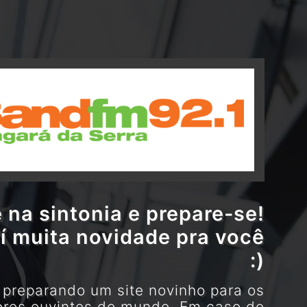
 na sintonia e prepare-se!
í muita novidade pra você
:)
preparando um site novinho para os
res ouvintes do mundo. Em caso de