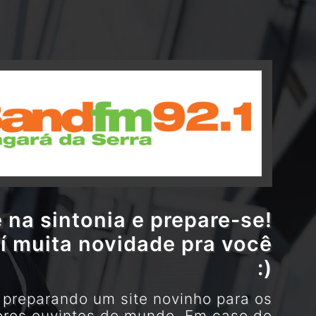
 na sintonia e prepare-se!
í muita novidade pra você
:)
preparando um site novinho para os
res ouvintes do mundo. Em caso de