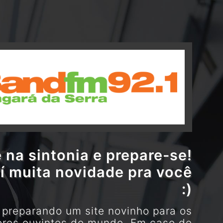
 na sintonia e prepare-se!
í muita novidade pra você
:)
preparando um site novinho para os
res ouvintes do mundo. Em caso de