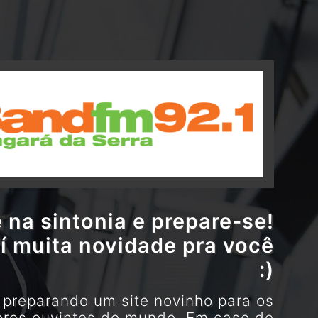
 na sintonia e prepare-se!
í muita novidade pra você
:)
preparando um site novinho para os
res ouvintes do mundo. Em caso de